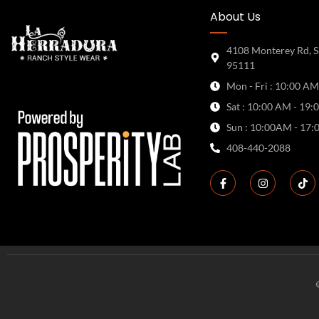
About Us
4108 Monterey Rd, S
95111
Mon - Fri : 10:00 AM
Sat : 10:00 AM - 19:
Sun : 10:00AM - 17:
408-440-2088