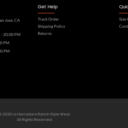
Get Help
Quic
Track Order
Size
an Jose, CA
Shipping Policy
Cont
Returns
 - 20:00 PM
00 PM
00 PM
© 2026 La Herradura Ranch Style Wear.
All Rights Reserved.